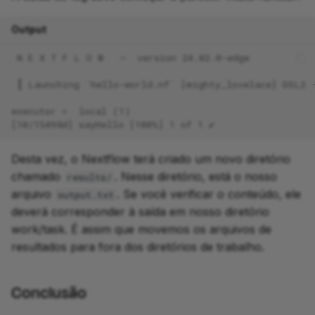
Output
 N E X T F L O W   ~  version 24.02.0-edge
 ┃ Launching `hello-world.nf` [mighty_lovelace] DSL2 
executor >  local (1)
[10/15498d] sayHello [100%] 1 of 1 ✔
Desta vez, o Nextflow terá criado um novo diretório
chamado
. Nesse diretório, está o nosso
results/
arquivo
. Se você verificar o conteúdo, ele
output.txt
deverá corresponder à saída em nosso diretório
work/task. É assim que movemos os arquivos de
resultados para fora dos diretórios de trabalho.
Conclusão