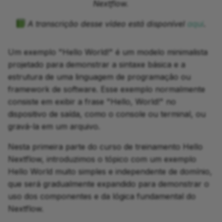
Part 4: Adding tests
Feedback survey
Testing with nf-test
Nextflow.
d
0.4. Exiba o conteúdo do
Operators
Configuration
A transcrição desse vídeo está disponível
aqui
.
o
arquivo
Feedback survey
Next Steps
Introduction to nf-core
Introdução ao Groovy
Summary
a
Conclusão
Next Steps
Um exemplo "Hello World!" é um modelo minimalista
p
Modules
Support
projetado para demonstrar a sintaxe básica e a
O que vem a seguir?
estrutura de uma linguagem de programação ou
e
Configuração
framework de software. Esse exemplo normalmente
s
1. Experimente o script
consiste em exibir a frase "Hello, World!" no
inicial do workflow Hello
Executors
dispositivo de saída, como o console ou terminal, ou
q
World
gravá-la em um arquivo.
u
Seqera Platform
Nesta primeira parte do curso de treinamento Hello
1.1. Decifrando a
i
estrutura do código
Nextflow, introduzimos o tópico com um exemplo
Cache e reentrância
s
Hello World muito simples e independente de domínio,
1.1.1. A definição
que será gradualmente expandido para demonstrar o
Resolução de problemas
a
process
uso dos componentes e da lógica fundamental do
Nextflow.
1.1.2. A definição