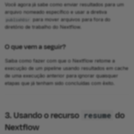
Você agora já sabe como enviar resultados para um
arquivo nomeado específico e usar a diretiva
para mover arquivos para fora do
publishDir
diretório de trabalho do Nextflow.
O que vem a seguir?
Saiba como fazer com que o Nextflow retome a
execução de um pipeline usando resultados em cache
de uma execução anterior para ignorar quaisquer
etapas que já tenham sido concluídas com êxito.
3. Usando o recurso
do
resume
Nextflow