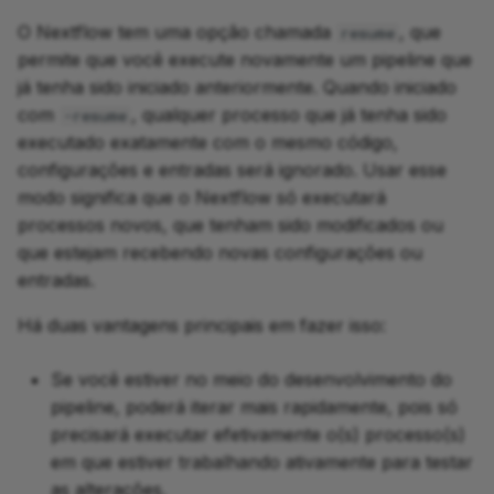
O Nextflow tem uma opção chamada
, que
resume
permite que você execute novamente um pipeline que
já tenha sido iniciado anteriormente. Quando iniciado
com
, qualquer processo que já tenha sido
-resume
executado exatamente com o mesmo código,
configurações e entradas será ignorado. Usar esse
modo significa que o Nextflow só executará
processos novos, que tenham sido modificados ou
que estejam recebendo novas configurações ou
entradas.
Há duas vantagens principais em fazer isso:
Se você estiver no meio do desenvolvimento do
pipeline, poderá iterar mais rapidamente, pois só
precisará executar efetivamente o(s) processo(s)
em que estiver trabalhando ativamente para testar
as alterações.