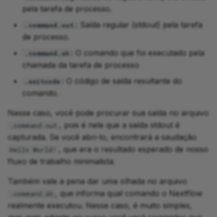
pela tarefa de processo.
: Saída regular (stdout) pela tarefa
.command.out
de processo.
: O comando que foi executado pela
.command.sh
chamada da tarefa de processo
: O código de saída resultante do
.exitcode
comando.
Nesse caso, você pode procurar sua saída no arquivo
, pois é nele que a saída stdout é
.command.out
capturada. Se você abri-lo, encontrará a saudação
, que era o resultado esperado de nosso
Hello World!
fluxo de trabalho minimalista.
Também vale a pena dar uma olhada no arquivo
, que informa qual comando o Nextflow
.command.sh
realmente executou. Nesse caso, é muito simples,