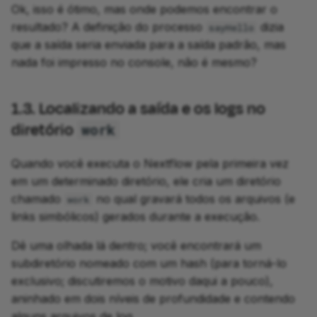
Ok, isso é ótimo, mas onde podemos encontrar o
resultado? A definição do processo
dizia
sayHello
que a saída seria enviada para a saída padrão, mas
nada foi impresso no console, não é mesmo?
1.3. Localizando a saída e os logs no
diretório
work
Quando você executa o Nextflow pela primeira vez
em um determinado diretório, ele cria um diretório
chamado
no qual gravará todos os arquivos (e
work
links simbólicos) gerados durante a execução.
Dê uma olhada lá dentro; você encontrará um
subdiretório nomeado com um hash (para torná-lo
exclusivo; discutiremos o motivo daqui a pouco),
aninhado em dois níveis de profundidade e contendo
alguns arquivos de log.