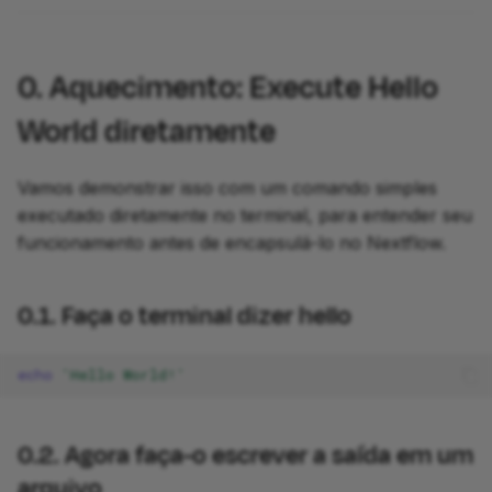
workflow
1.2. Executando o fluxo
0. Aquecimento: Execute Hello
de trabalho
development
World diretamente
1.3. Localizando a saída e
os logs no diretório work
Vamos demonstrar isso com um comando simples
executado diretamente no terminal, para entender seu
Conclusão
funcionamento antes de encapsulá-lo no Nextflow.
O que vem a seguir?
0.1. Faça o terminal dizer hello
2. Enviando a saída para
um arquivo
echo
'Hello World!'
2.1. Alterando o comando
process para gerar um
0.2. Agora faça-o escrever a saída em um
arquivo nomeado
arquivo