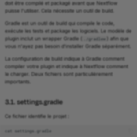
doit être compilé et packagé avant que Nextflow
puisse l'utiliser. Cela nécessite un outil de build.
Gradle est un outil de build qui compile le code,
exécute les tests et package les logiciels. Le modèle de
plugin inclut un wrapper Gradle (
) afin que
./gradlew
vous n'ayez pas besoin d'installer Gradle séparément.
La configuration de build indique à Gradle comment
compiler votre plugin et indique à Nextflow comment
le charger. Deux fichiers sont particulièrement
importants.
3.1. settings.gradle
Ce fichier identifie le projet :
cat