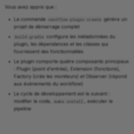
Vous avez appris que :
La commande
génère un
nextflow plugin create
projet de démarrage complet
configure les métadonnées du
build.gradle
plugin, les dépendances et les classes qui
fournissent des fonctionnalités
Le plugin comporte quatre composants principaux
: Plugin (point d'entrée), Extension (fonctions),
Factory (crée les moniteurs) et Observer (répond
aux événements du workflow)
Le cycle de développement est le suivant :
modifier le code,
, exécuter le
make install
pipeline