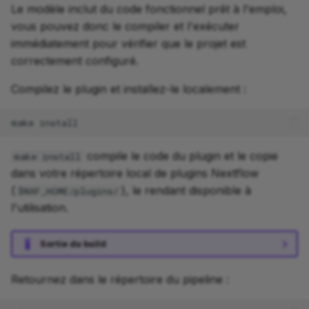
Le modèle inclut du code fonctionnel prêt à l'emploi,
vous pouvez donc le compiler et l'exécuter
immédiatement pour vérifier que le projet est
correctement configuré.
Compilez le plugin et installez-le localement :
make
compile le code du plugin et le copie
make install
dans votre répertoire local de plugins Nextflow
(
), le rendant disponible à
$NXF_HOME/plugins/
l'utilisation.
Sortie du build
Retournez dans le répertoire du pipeline :