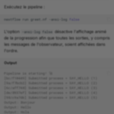
Exécutez le pipeline :
nextflow
run
greet.nf
-ansi-log
false
L'option
désactive l'affichage animé
-ansi-log false
de la progression afin que toutes les sorties, y compris
les messages de l'observateur, soient affichées dans
l'ordre.
Output
Pipeline is starting! 🚀
[bc/f10449] Submitted process > SAY_HELLO (1)
[9a/f7bcb2] Submitted process > SAY_HELLO (2)
[6c/aff748] Submitted process > SAY_HELLO (3)
[de/8937ef] Submitted process > SAY_HELLO (4)
[98/c9a7d6] Submitted process > SAY_HELLO (5)
Output: Bonjour
Output: Hello
Output: Hola