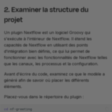
2. Examiner la structure du
projet
Un plugin Nextflow est un logiciel Groovy qui
s'exécute à l'intérieur de Nextflow. Il étend les
capacités de Nextflow en utilisant des points
d'intégration bien définis, ce qui lui permet de
fonctionner avec les fonctionnalités de Nextflow telles
que les canaux, les processus et la configuration.
Avant d'écrire du code, examinez ce que le modèle a
généré afin de savoir où placer les différents
éléments.
Placez-vous dans le répertoire du plugin :
cd