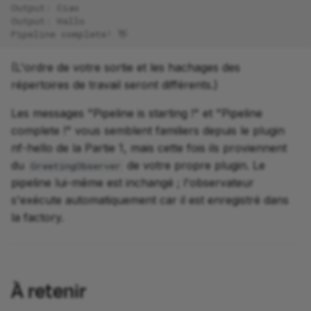
Output: Ciao
Output: Hallo
Pipeline complete! 👋
(L'ordre de votre sortie et les hachages des
répertoires de travail seront différents.)
Les messages "Pipeline is starting !" et "Pipeline
complete !" vous semblent familiers depuis le plugin
nf-hello de la Partie 1, mais cette fois ils proviennent
du
de votre propre plugin. Le
GreetingObserver
pipeline lui-même est inchangé ; l'observateur
s'exécute automatiquement car il est enregistré dans
la factory.
À retenir