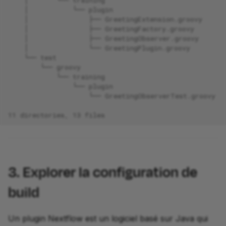
    │           └── plugin
    │               ├── GreetingExtension.groovy
    │               ├── GreetingFactory.groovy
    │               ├── GreetingObserver.groovy
    │               └── GreetingPlugin.groovy
    └── test
        └── groovy
            └── training
                └── plugin
                    └── GreetingObserverTest.groovy
11 directories, 13 files
3. Explorer la configuration de
build
Un plugin Nextflow est un logiciel basé sur Java qui