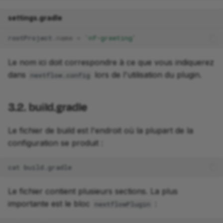
settings.gradle
rootProject
.
name
=
'nf-greeting'
Le nom ici doit correspondre à ce que vous indiquerez
dans
lors de l'utilisation du plugin.
nextflow.config
3.2. build.gradle
Le fichier de build est l'endroit où la plupart de la
configuration se produit :
cat
Le fichier contient plusieurs sections. La plus
importante est le bloc
:
nextflowPlugin