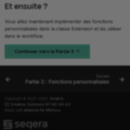
Et ensuite ?
Vous allez maintenant implémenter des fonctions
personnalisées dans la classe Extension et les utiliser
dans le workflow.
Continuer vers la Partie 3
Suivant
Partie 3 : Fonctions personnalisées
Copyright © 2020-2025,
Seqera
.
Creative Commons BY-NC-SA 4.0
.
Made with
Material for MkDocs