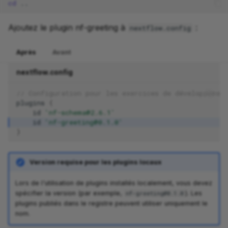
cd
Ajoutez le plugin nf-greeting à
:
nextflow.config
Après
Avant
nextflow.config
// Configuration pour les exercices de développemen
plugins
{
id
'nf-schema@2.6.1'
id
'nf-greeting@0.1.0'
}
Version requise pour les plugins locaux
Lors de l'utilisation de plugins installés localement, vous devez
spécifier la version (par exemple,
). Les
nf-greeting@0.1.0
plugins publiés dans le registre peuvent utiliser uniquement le
nom.