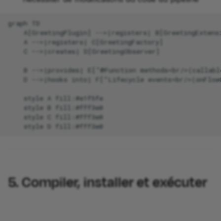
graph TD

    A[GreetingPlugin] -->|registers| B[GreetingExtensi
    A -->|registers| C[GreetingFactory]

    C -->|creates| D[GreetingObserver]

    B -->|provides| E["@Function methods<br/>(callabl
    D -->|hooks into| F["Lifecycle events<br/>(onFlowC
    style A fill:#e1f5fe

    style B fill:#fff3e0

    style C fill:#fff3e0

    style D fill:#fff3e0
5. Compiler, installer et exécuter