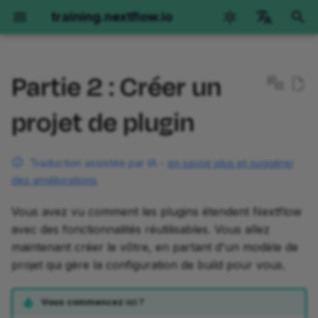
training.nextflow.io
I
English
n
Partie 2 : Créer un
Català
Nextflow Run
Hello Nextflow
Hello nf-core
Nextflow pour la Science
1. Créer le projet de plugin
Training Collections
Obtenir de l'aide
Génomique
ARNseq
Imagerie
Options d'environnemen
i
deutsch
projet de plugin
t
español
Démarrage
Premiers pas
Premiers pas
Génomique
2. Examiner la structure du
La Boîte à Outils de
Options
Premiers pas
Premiers pas
Orientation
GitHub Codespaces
projet
l'Architecte I
d'environnement
i
français
Traduction assistée par IA -
en savoir plus et suggérer
Partie 1 : Exécuter les
Partie 1 : Hello World
Partie 1 : Exécuter un
ARNseq
Partie 1 : Présentation de
Partie 1 : Aperçu de la
Partie 1 : Exécuter des
Devcontainers locaux
a
हिन्दी
des améliorations
opérations de base
pipeline de démonstration
3. Explorer la configuration
Versions de Nextflow
méthode
méthode
opérations de base
de build
Partie 2 : Hello Channels
Imagerie
Installation manuelle
l
italiano
Vous avez vu comment les plugins étendent Nextflow
Partie 2 : Exécuter de vrais
Partie 2 : Réécrire Hello
Le pipeline Hello
Partie 2 : Appel de varia
Partie 2 : Implémentation
Partie 2 : Exécuter nf-
i
avec des fonctionnalités réutilisables. Vous allez
한국어
pipelines
pour nf-core
3.1. settings.gradle
par échantillon
pour un seul échantillon
core/molkart
Partie 3 : Hello Workflow
maintenant créer le vôtre, en partant d'un modèle de
s
Polski
projet qui gère la configuration de build pour vous.
Partie 3 : Configuration
Partie 3 : Utiliser un module
3.2. build.gradle
Partie 3 : Variant calling
Partie 3 : Implémentation
Partie 3 : Organisation d
Partie 4 : Hello Modules
a
português
d'exécution
nf-core
joint sur une cohorte
multi-échantillons en
entrées
Vous commencez ici ?
t
lecture appariée
3.3. Mettre à jour
Partie 5 : Hello Containers
Türkçe