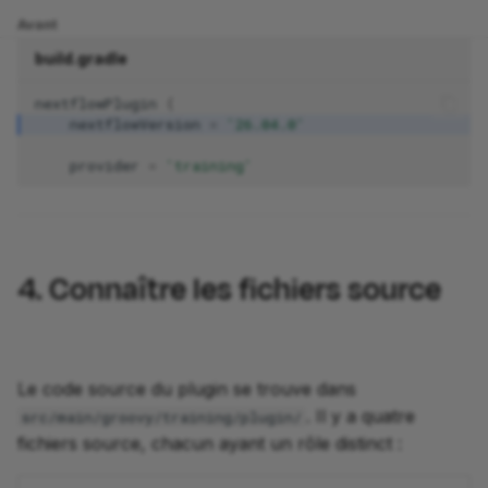
Avant
build.gradle
nextflowPlugin
{
nextflowVersion
=
'26.04.0'
provider
=
'training'
4. Connaître les fichiers source
Le code source du plugin se trouve dans
. Il y a quatre
src/main/groovy/training/plugin/
fichiers source, chacun ayant un rôle distinct :