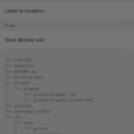
Listez le contenu :
Vous devriez voir :
.
├── COPYING
├── Makefile
├── README.md
├── build.gradle
├── gradle
│   └── wrapper
│       ├── gradle-wrapper.jar
│       └── gradle-wrapper.properties
├── gradlew
├── settings.gradle
└── src
    ├── main
    │   └── groovy
    │       └── training