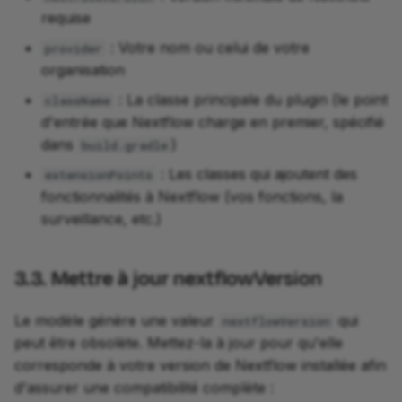
requise
: Votre nom ou celui de votre
provider
organisation
: La classe principale du plugin (le point
className
d'entrée que Nextflow charge en premier, spécifié
dans
)
build.gradle
: Les classes qui ajoutent des
extensionPoints
fonctionnalités à Nextflow (vos fonctions, la
surveillance, etc.)
3.3. Mettre à jour nextflowVersion
Le modèle génère une valeur
qui
nextflowVersion
peut être obsolète. Mettez-la à jour pour qu'elle
corresponde à votre version de Nextflow installée afin
d'assurer une compatibilité complète :