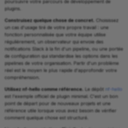
poursuivre votre parcours de développement de
plugins.
Construisez quelque chose de concret.
Choisissez
un cas d'usage tiré de votre propre travail : une
fonction personnalisée que votre équipe utilise
régulièrement, un observateur qui envoie des
notifications Slack à la fin d'un pipeline, ou une portée
de configuration qui standardise les options dans les
pipelines de votre organisation. Partir d'un problème
réel est le moyen le plus rapide d'approfondir votre
compréhension.
Utilisez nf-hello comme référence.
Le dépôt
nf-hello
est l'exemple officiel de plugin minimal. C'est un bon
point de départ pour de nouveaux projets et une
référence utile lorsque vous avez besoin de vérifier
comment quelque chose est structuré.