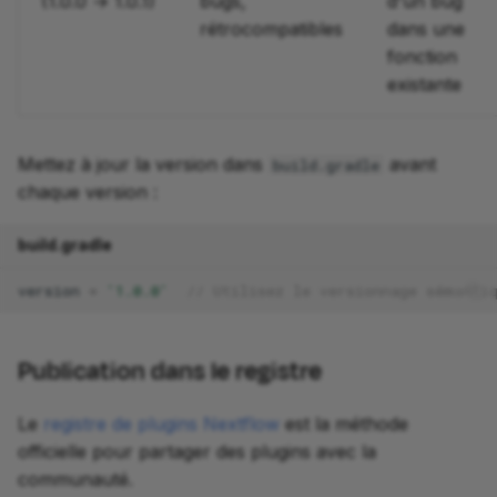
(1.0.0 → 1.0.1)
bugs,
d'un bug
rétrocompatibles
dans une
fonction
existante
Mettez à jour la version dans
avant
build.gradle
chaque version :
build.gradle
version
=
'1.0.0'
// Utilisez le versionnage sémanti
Publication dans le registre
Le
registre de plugins Nextflow
est la méthode
officielle pour partager des plugins avec la
communauté.