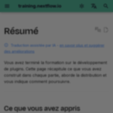
training.nextflow.io
I
English
n
Résumé
Català
Nextflow Run
Hello Nextflow
Hello nf-core
Nextflow pour la Science
Ce que vous avez appris
Training Collections
Obtenir de l'aide
Génomique
ARNseq
Imagerie
Options d'environnemen
i
deutsch
t
Traduction assistée par IA -
en savoir plus et suggérer
español
Démarrage
Premiers pas
Premiers pas
Génomique
La Boîte à Outils de
Options
Partie 1 : Utiliser des
Premiers pas
Premiers pas
Orientation
GitHub Codespaces
des améliorations
l'Architecte I
d'environnement
plugins
i
français
Partie 1 : Exécuter les
Partie 1 : Hello World
Partie 1 : Exécuter un
ARNseq
Partie 1 : Présentation de
Partie 1 : Aperçu de la
Partie 1 : Exécuter des
Devcontainers locaux
a
Vous avez terminé la formation sur le développement
हिन्दी
opérations de base
pipeline de démonstration
Versions de Nextflow
Partie 2 : Mise en place
méthode
méthode
opérations de base
de plugins. Cette page récapitule ce que vous avez
Partie 2 : Hello Channels
Imagerie
Installation manuelle
l
italiano
construit dans chaque partie, aborde la distribution et
Partie 2 : Exécuter de vrais
Partie 2 : Réécrire Hello
Le pipeline Hello
Partie 3 : Fonctions
Partie 2 : Appel de varia
Partie 2 : Implémentation
Partie 2 : Exécuter nf-
i
vous indique comment poursuivre.
한국어
pipelines
pour nf-core
personnalisées
par échantillon
pour un seul échantillon
core/molkart
Partie 3 : Hello Workflow
s
Polski
Partie 3 : Configuration
Partie 3 : Utiliser un module
Partie 4 : Tests
Partie 3 : Variant calling
Partie 3 : Implémentation
Partie 3 : Organisation d
Partie 4 : Hello Modules
a
português
d'exécution
nf-core
joint sur une cohorte
multi-échantillons en
entrées
Ce que vous avez appris
t
lecture appariée
Partie 5 : Observateurs
Partie 5 : Hello Containers
Türkçe