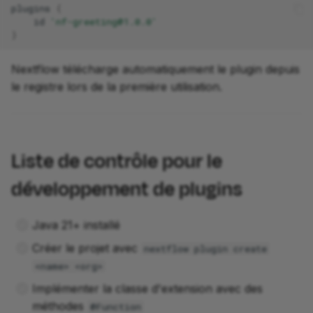
plugins
{
id
'nf-greeting@1.0.0'
}
Nextflow télécharge automatiquement le plugin depuis
le registre lors de la première utilisation.
Liste de contrôle pour le
développement de plugins
Java 21+ installé
Créer le projet avec
nextflow plugin create
<name> <org>
Implémenter la classe d'extension avec des
méthodes
@Function