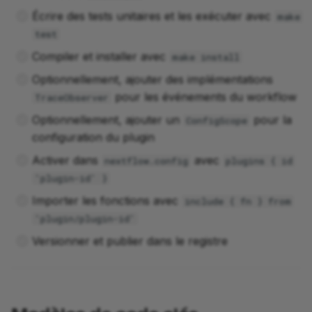
Écrire des tests unitaires et les exécuter avec
make
test
Compiler et installer avec
make install
Optionnellement, ajouter des implémentations
pour les événements du workflow
TraceObserver
Optionnellement, ajouter un
pour la
ConfigScope
configuration du plugin
Activer dans
avec
nextflow.config
plugins { id
'plugin-id' }
Importer les fonctions avec
include { fn } from
'plugin/plugin-id'
Versionner et publier dans le registre