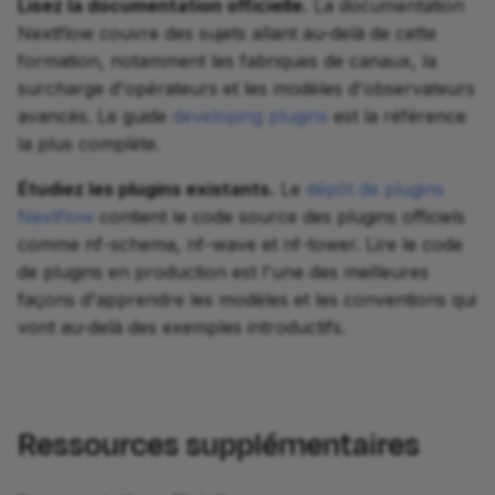
Lisez la documentation officielle.
La documentation
Nextflow couvre des sujets allant au-delà de cette
formation, notamment les fabriques de canaux, la
surcharge d'opérateurs et les modèles d'observateurs
avancés. Le guide
developing plugins
est la référence
la plus complète.
Étudiez les plugins existants.
Le
dépôt de plugins
Nextflow
contient le code source des plugins officiels
comme nf-schema, nf-wave et nf-tower. Lire le code
de plugins en production est l'une des meilleures
façons d'apprendre les modèles et les conventions qui
vont au-delà des exemples introductifs.
Ressources supplémentaires