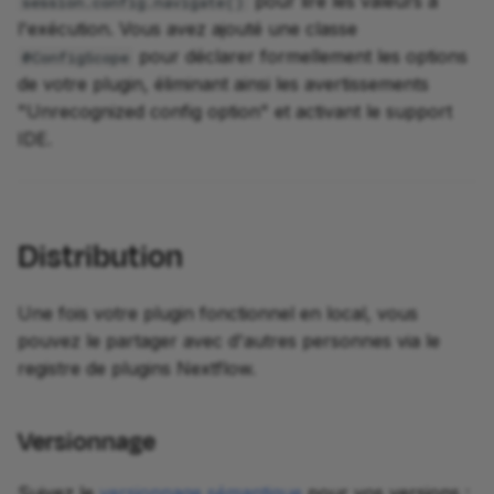
pour lire les valeurs à
session.config.navigate()
l'exécution. Vous avez ajouté une classe
pour déclarer formellement les options
@ConfigScope
de votre plugin, éliminant ainsi les avertissements
"Unrecognized config option" et activant le support
IDE.
Distribution
Une fois votre plugin fonctionnel en local, vous
pouvez le partager avec d'autres personnes via le
registre de plugins Nextflow.
Versionnage
Suivez le
versionnage sémantique
pour vos versions :