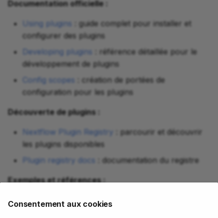
Documentation officielle :
Using plugins
: guide complet pour installer et
configurer des plugins
Developing plugins
: référence détaillée pour le
développement de plugins
Config scopes
: création de portées de
configuration pour les plugins
Découverte de plugins :
Nextflow Plugin Registry
: parcourir et découvrir
les plugins disponibles
Plugin registry docs
: documentation du registre
Exemples et références :
nf-hello
: exemple de plugin simple (excellent
Consentement aux cookies
point de départ)