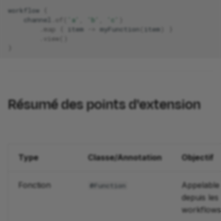
workflow
{
channel
.
of
(
'a'
,
'b'
,
'c'
)
.
map
{
item
->
myFunction
(
item
)
}
.
view
()
}
Résumé des points d'extension
Type
Classe/Annotation
Objectif
Fonction
Appelable
@Function
depuis les
workflows