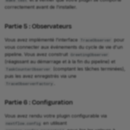
make test
correctement avant de l'installer.
Partie 5 : Observateurs
Vous avez implémenté l'interface
pour
TraceObserver
vous connecter aux événements du cycle de vie d'un
pipeline. Vous avez construit
GreetingObserver
(réagissant au démarrage et à la fin du pipeline) et
(comptant les tâches terminées),
TaskCounterObserver
puis les avez enregistrés via une
.
TraceObserverFactory
Partie 6 : Configuration
Vous avez rendu votre plugin configurable via
en utilisant
nextflow.config