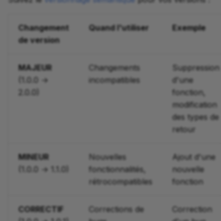
Changement
Quand l'utiliser
Exemple
de version
MAJEUR
Changements
Suppression
(1.0.0 →
incompatibles
d'une
2.0.0)
fonction,
modification
des types de
retour
MINEUR
Nouvelles
Ajout d'une
(1.0.0 → 1.1.0)
fonctionnalités,
nouvelle
rétrocompatibles
fonction
CORRECTIF
Corrections de
Correction