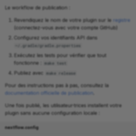
Le workflow de publication :
Revendiquez le nom de votre plugin sur le
registre
(connectez-vous avec votre compte GitHub)
Configurez vos identifiants API dans
~/.gradle/gradle.properties
Exécutez les tests pour vérifier que tout
fonctionne :
make test
Publiez avec
make release
Pour des instructions pas à pas, consultez la
documentation officielle de publication
.
Une fois publié, les utilisateur·trices installent votre
plugin sans aucune configuration locale :
nextflow.config