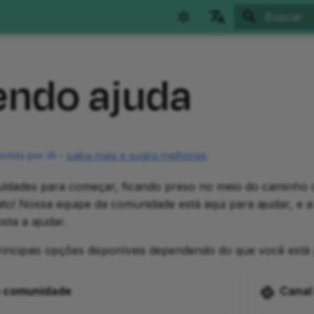
Inicializan
English
endo ajuda
Català
deutsch
español
français
stida por IA -
saiba mais e sugira melhorias
हिन्दी
culdades para começar, ficando preso no meio do caminho 
italiano
to! Nossa equipe da comunidade está aqui para ajudar, e a
osta a ajudar.
한국어
rincipais opções disponíveis dependendo do que você está
Polski
português
a comunidade
Canal
Türkçe