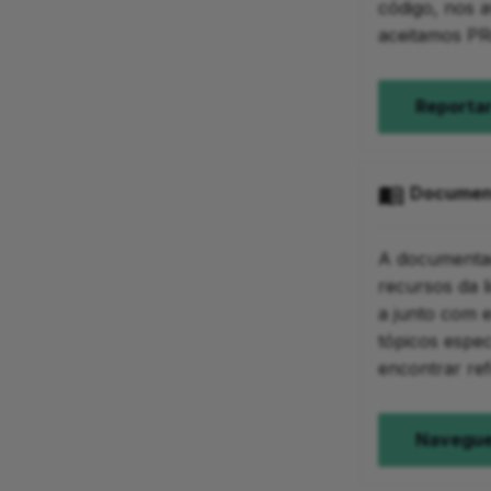
código, nos 
Parte 6: Configuração
aceitamos PR
Resumo
Próximos Passos
Reportar
Documen
A documentaçã
recursos da 
a junto com 
tópicos espec
encontrar ref
Navegue