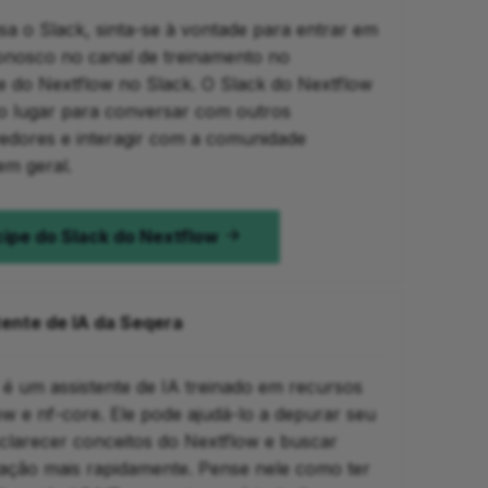
sa o Slack, sinta-se à vontade para entrar em
onosco no canal de treinamento no
 do Nextflow no Slack. O Slack do Nextflow
o lugar para conversar com outros
edores e interagir com a comunidade
em geral.
cipe do Slack do Nextflow
tente de IA da Seqera
 é um assistente de IA treinado em recursos
ow e nf-core. Ele pode ajudá-lo a depurar seu
sclarecer conceitos do Nextflow e buscar
ção mais rapidamente. Pense nele como ter