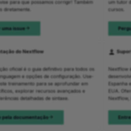
avise para que possamos corrigir! Também
um tutor 
s diretamente.
cursos.
 uma issue
Pergu
tação do Nextflow
Suport
o oficial é o guia definitivo para todos os
Nextflow 
linguagem e opções de configuração. Use-
desenvolv
este treinamento para se aprofundar em
Espanha e 
íficos, explorar recursos avançados e
EUA. Ofer
erências detalhadas de sintaxe.
Nextflow, 
 pela documentação
Entre