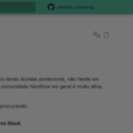
nextflow-io/training
do a pesquisa
ou tendo dúvidas posteriores, não hesite em
 comunidade Nextflow em geral é muito ativa,
 procurando.
 no Slack