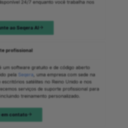
disponível 24/7 enquanto você trabalha nos
nte ao Seqera AI
e profissional
é um software gratuito e de código aberto
ido pela
Seqera
, uma empresa com sede na
escritórios satélites no Reino Unido e nos
ecemos serviços de suporte profissional para
incluindo treinamento personalizado.
 em contato