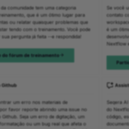
da comunidade tem uma categoria
Se você u
treinamento, que é um ótimo lugar para
contato c
ntas ou relatar quaisquer problemas que
workspace
star tendo com o treinamento. Você pode
é um ótim
 sua pergunta já feita --e respondida!
desenvolv
Nextflow 
e do fórum de treinamento
Parti
o Github
Assis
ntrar um erro nos materiais de
Seqera AI
 por favor reporte abrindo uma issue no
do Nextfl
o Github. Seja um erro de digitação, um
código, e
formatação ou um bug real que afeta o
documenta